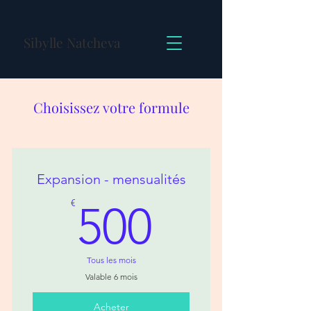
Sibylle Natcheva
Choisissez votre formule
Expansion - mensualités
500€
€
500
Tous les mois
Valable 6 mois
Acheter